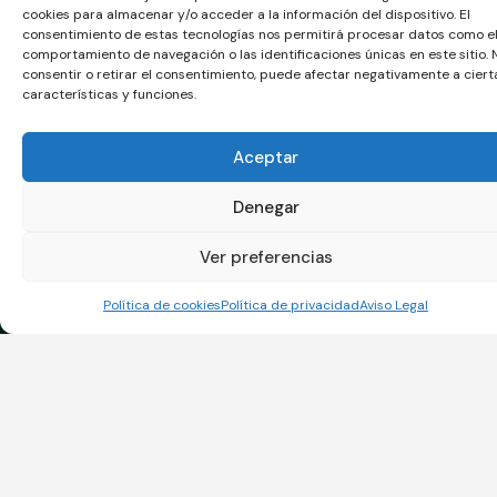
cookies para almacenar y/o acceder a la información del dispositivo. El
marketing y permitir este contenido
consentimiento de estas tecnologías nos permitirá procesar datos como e
comportamiento de navegación o las identificaciones únicas en este sitio. 
consentir o retirar el consentimiento, puede afectar negativamente a ciert
características y funciones.
Aceptar
Denegar
Ver preferencias
Política de cookies
Política de privacidad
Aviso Legal
Enlaces
Áreas de
Contacto
Consultoría
Servicio
Teléfono
Ofrecemos
soluciones
Sistemas
964 25 00 34
Oficina
personalizadas
de
Correo
Técnica
en gestión de
Géstion
info@calidadserr
calidad, medio
Política de
Medio
Ubicación
ambiente,
Cookies
Ambiente
eficiencia