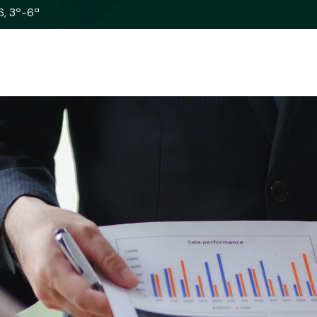
6, 3º-6ª