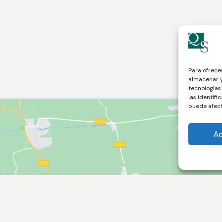
Para ofrece
almacenar y
tecnologías
las identifi
puede afect
A